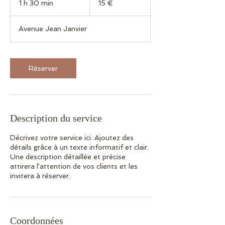
1 h 30 min
1
15 €
3
0
Avenue Jean Janvier
m
i
n
Réserver
Description du service
Décrivez votre service ici. Ajoutez des
détails grâce à un texte informatif et clair.
Une description détaillée et précise
attirera l'attention de vos clients et les
invitera à réserver.
Coordonnées