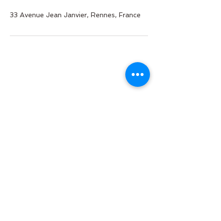
33 Avenue Jean Janvier, Rennes, France
Retourner en haut de la page
: par mail à
Renseignements et inscriptions
christine.sans@taoducoeur.fr
ou par téléphone et SMS au
06 64 32 75 90
,
du lundi au vendredi (8h30-20h30) et le
samedi (10h-17h).
L'association est basée à Rennes, en Ille-et-
Vilaine, les stages ont lieu en Bretagne et
dans les Pays-de-la-Loire.