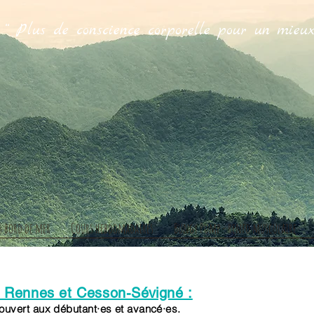
“ Plus de conscience corporelle pour un mieux
Christi
s bord de mer
Cours hebdomadaires
Bungy Pump - renfo musculaire
 Rennes et Cesson-Sévigné :
ouvert aux déb
utant·es et avancé·es.