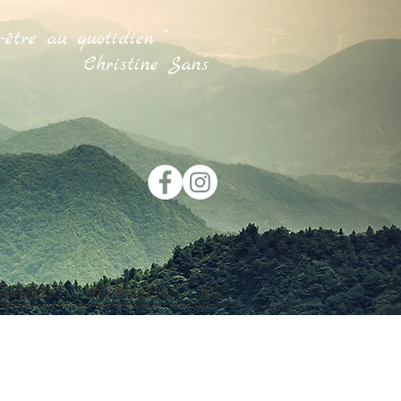
-être au quotidien ”
ne Sans
Sophrologie
Ateliers week-end
More