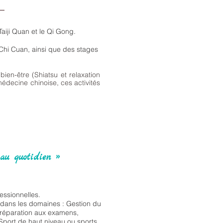
Taiji Quan et le Qi Gong.
Chi Cuan, ainsi que des stages
ien-être (Shiatsu et relaxation
médecine chinoise, ces activités
 au quotidien »
essionnelles.
s dans les domaines : Gestion du
préparation aux examens,
Sport de haut niveau ou sports