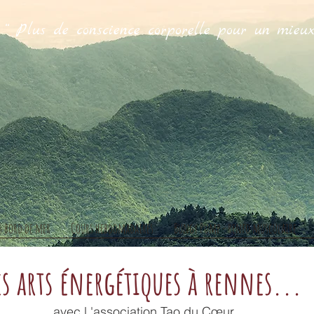
“ Plus de conscience corporelle pour un mieux
Christi
s bord de mer
Cours hebdomadaires
Bungy Pump - renfo musculaire
es arts énergétiques à rennes...
avec l 'association Tao du Cœur