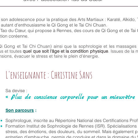
son adolescence pour la pratique des Arts Martiaux : Karaté, Aïkido, 
 autant d'enthousiasme le Qi Gong et le Tai Chi Chuan.
on Tao du Cœur, qui propose à Rennes, des cours de Qi Gong et de Tai 
ation coréenne.
Qi Gong et Tai Chi Chuan) ainsi que la sophrologie et les massages b
us et toutes
quel que soit l'âge et la condition physique
. Issues de la 
sions, évacuer le stress et faire le plein d'énergie
.
L'enseignante : Christine Sans
Sa devise :
« Plus de conscience corporelle pour un mieux-être
Son parcours
:
Sophrologue, inscrite au Répertoire National des Certifications Prof
Formation Institut de Sophrologie de Rennes (ISR). Spécialisation
stress, des émotions, des douleurs, du sommeil. Mais également 
entretien d'embauche, permis de conduire et dans le domaine du 