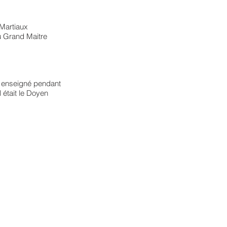
 Martiaux
u Grand Maitre
 a enseigné pendant
l était le Doyen