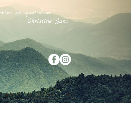
-être au quotidien ”
ne Sans
Sophrologie
Ateliers week-end
More